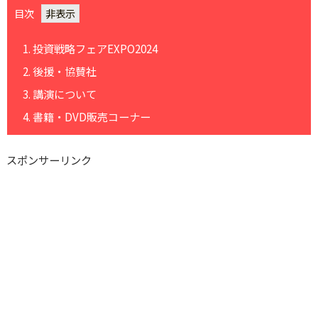
目次
1.
投資戦略フェアEXPO2024
2.
後援・協賛社
3.
講演について
4.
書籍・DVD販売コーナー
スポンサーリンク