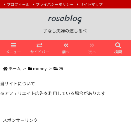
プロフィ－ル
プライバシ－ポリシ－
サイトマップ
お問い合わせ
子ナシの道しるべ
RSS
Feedly
子なし夫婦の道しるべ
メニュー
サイドバー
前へ
次へ
検索
ホーム
>
money
>
株
当サイトについて
※アフェリエイト広告を利用している場合があります
スポンサーリンク