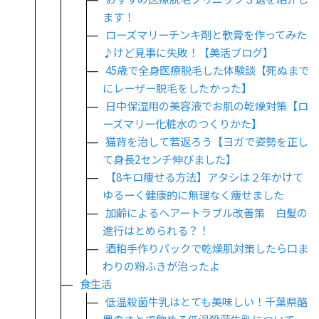
ます！
ローズマリーチンキ剤と軟膏を作ってみた
♪けど見事に失敗！【美活ブログ】
45歳で全身医療脱毛した体験談【死ぬまで
にレーザー脱毛をしたかった】
日中保湿用の美容液でお肌の乾燥対策【ロ
ーズマリー化粧水のつくりかた】
猫背を治して若返ろう【ヨガで姿勢を正し
て身長2センチ伸びました】
【8キロ痩せる方法】アタシは２年かけて
ゆるーく健康的に無理なく痩せました
加齢によるヘアートラブル改善策 白髪の
進行はとめられる？！
酒粕手作りパックで乾燥肌対策したら口ま
わりの粉ふきが治ったよ
食生活
低温殺菌牛乳はとても美味しい！千葉県酪
農のさとで飲める低温殺菌牛乳について