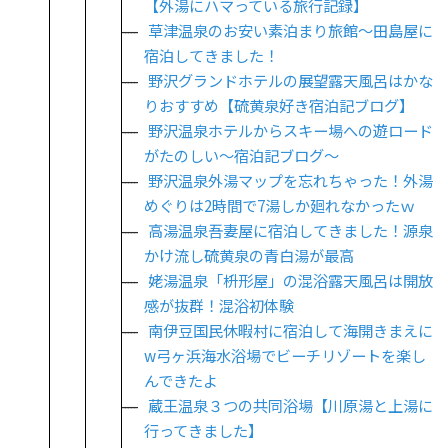
【外湯にハマっている旅行記録】
草津温泉のお安い素泊まり旅館～田島屋に
宿泊してきました！
野沢グランドホテルの展望露天風呂はかな
りおすすめ【硫黄泉好き宿泊記ブログ】
野沢温泉ホテルからスキー場への遊ロード
がたのしい～宿泊記ブログ～
野沢温泉外湯マップを忘れちゃった！外湯
めぐりは2時間で7湯しか廻れなかったｗ
高湯温泉吾妻屋に宿泊してきました！源泉
かけ流し硫黄泉の青白湯が最高
姥湯温泉「枡形屋」の混浴露天風呂は開放
感が抜群！混浴初体験
南伊豆国民休暇村に宿泊して海開きまえに
w弓ヶ浜海水浴場でビーチリゾートを楽し
んできたよ
蔵王温泉３つの共同浴場【川原湯と上湯に
行ってきました】