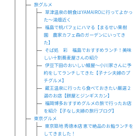
旅グルメ
草津温泉の朝食はYAMAIROに行ってよかっ
た～湯畑近く
福島で桃パフェにハマる【まるせい果樹
園 農家カフェ森のガーデンにいってき
た】
そば処 彩 福島でおすすめランチ！美味
しい十割蕎麦屋さんの紹介
伊豆下田のおいしい鰻屋～小川家さんに予
約をしてランチしてきた【子ナシ夫婦のプ
チグルメ】
蔵王温泉に行ったら食べておきたい厳選２
選のお店【餅屋とジンギスカン】
福岡博多おすすめグルメの旅で行ったお店
を紹介【子なし夫婦の旅行ブログ】
東京グルメ
東京築地 秀徳本店 恵で絶品のお鮨ランチを
してきました！