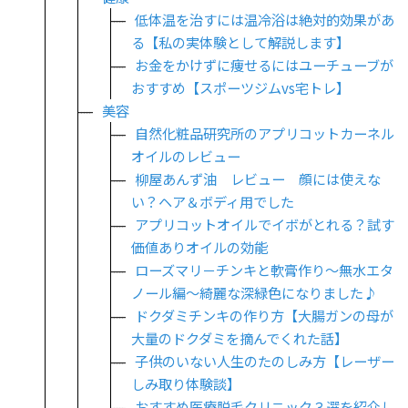
低体温を治すには温冷浴は絶対的効果があ
る【私の実体験として解説します】
お金をかけずに痩せるにはユーチューブが
おすすめ【スポーツジムvs宅トレ】
美容
自然化粧品研究所のアプリコットカーネル
オイルのレビュー
柳屋あんず油 レビュー 顔には使えな
い？ヘア＆ボディ用でした
アプリコットオイルでイボがとれる？試す
価値ありオイルの効能
ローズマリ－チンキと軟膏作り～無水エタ
ノール編～綺麗な深緑色になりました♪
ドクダミチンキの作り方【大腸ガンの母が
大量のドクダミを摘んでくれた話】
子供のいない人生のたのしみ方【レーザー
しみ取り体験談】
おすすめ医療脱毛クリニック３選を紹介し