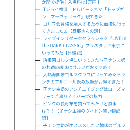
か所で提供！入場料は1万円！
Tジョイ横浜 ドルビ－シネマ「トップガ
ン マーヴェリック」観てきた！
ゴルフ会員権を購入するために面接に行っ
てきましたょ【旦那さんの話】
ライブインザダーククラッシック『LIVE in
the DARK-CLASSIC』プラネタリア東京に
いってみた【体験記】
箱根園ゴルフ場にいってきた～子ナシ夫婦
の共通の趣味はゴルフがおすすめ！
大熱海国際ゴルフクラブにいってみたらラ
ンチのアルコール飲み放題がお得すぎた！
子ナシ主婦のアンチエイジングはローズマ
リーで若返り？！ハーブの魅力
ピンクの長財布を買ってみたけど風水
は？！【子ナシ主婦のヴィトン買い物記
録】
子ナシ主婦がオススメしたい趣味のゴルフ