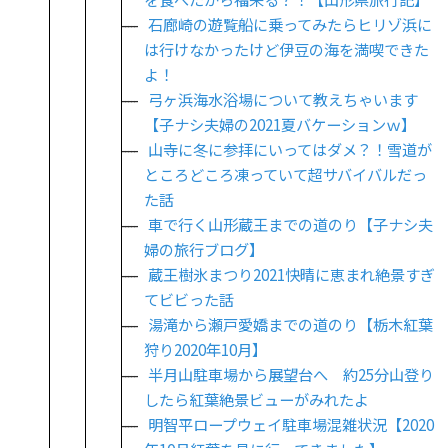
石廊崎の遊覧船に乗ってみたらヒリゾ浜に
は行けなかったけど伊豆の海を満喫できた
よ！
弓ヶ浜海水浴場について教えちゃいます
【子ナシ夫婦の2021夏バケーションｗ】
山寺に冬に参拝にいってはダメ？！雪道が
ところどころ凍っていて超サバイバルだっ
た話
車で行く山形蔵王までの道のり【子ナシ夫
婦の旅行ブログ】
蔵王樹氷まつり2021快晴に恵まれ絶景すぎ
てビビった話
湯滝から瀬戸愛嬌までの道のり【栃木紅葉
狩り2020年10月】
半月山駐車場から展望台へ 約25分山登り
したら紅葉絶景ビューがみれたよ
明智平ロープウェイ駐車場混雑状況【2020