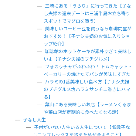
三崎にある「うらり」に行ってきた【子な
し夫婦の週末デートは三浦半島お立ち寄り
スポットでマグロを買う】
美味しいコーヒー豆を買うなら珈琲問屋が
おすすめ！【子ナシ夫婦のお気に入りショ
ップ紹介】
珈琲館のホットケーキが素朴すぎて美味し
いよ【子ナシ夫婦のプチグルメ】
フォカッチャがふわふわ！ トムキャット・
ベーカリーの焼きたてパンが美味しすぎた
ハラミの1番美味しい食べ方【子ナシ夫婦
のプチグルメ塩ハラミサンチュ巻きにハマ
る】
葉山にある美味しいお店【ラーメンくるま
や葉山店が定期的に食べたくなる話】
子なし人生
子供がいない人生いる人生について【49歳子な
しコンプレックスを抱えた私が今思うこと】