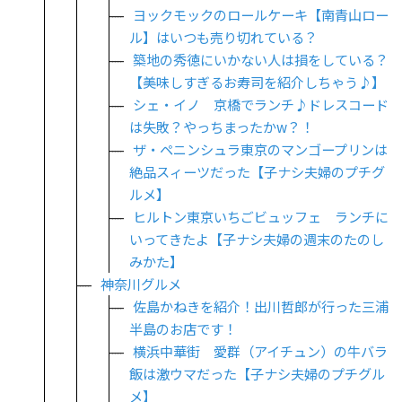
ヨックモックのロールケーキ【南青山ロー
ル】はいつも売り切れている？
築地の秀徳にいかない人は損をしている？
【美味しすぎるお寿司を紹介しちゃう♪】
シェ・イノ 京橋でランチ♪ドレスコード
は失敗？やっちまったかw？！
ザ・ペニンシュラ東京のマンゴープリンは
絶品スィーツだった【子ナシ夫婦のプチグ
ルメ】
ヒルトン東京いちごビュッフェ ランチに
いってきたよ【子ナシ夫婦の週末のたのし
みかた】
神奈川グルメ
佐島かねきを紹介！出川哲郎が行った三浦
半島のお店です！
横浜中華街 愛群（アイチュン）の牛バラ
飯は激ウマだった【子ナシ夫婦のプチグル
メ】