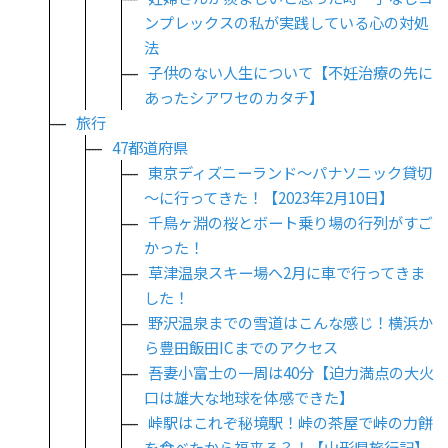
ンプレックスの私が実践している心の対処
法
子供のない人生について【不妊治療の先に
あったシアワセのカタチ】
旅行
47都道府県
東京ディズニーランド～パナソニック貸切
～に行ってきた！【2023年2月10日】
千鳥ヶ淵の桜とボート乗り場の行列がすご
かった！
草津温泉スキー場へ2月に車で行ってきま
した！
野沢温泉までの雪道はこんな感じ！横浜か
ら豊田飯田ICまでのアクセス
吾妻小富士の一周は40分【迫力満点の大火
口は雄大な地球を体感できた】
峠駅はこれぞ秘境駅！峠の茶屋で峠の力餅
を食べたから福来る？！【山形県旅行記】