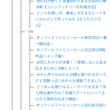
雨の日が続くと洗濯物がたまるお悩みの解
決策【コインランドリーの利用方法】
ミントの使い方 美味しすぎるモヒートを
バカルディで作ってみた【おうちカクテ
ル】
life
オンワードファミリーセール東京2023～春
～戦利品！
オンワードファミリーセール2022年2月戦
利品～メンズ編～
女50これからが本番？！後悔しない人生を
生きるために決断したこと
みかん狩りはみかん10個も食べれなかった
けど甘酸っぱいみかんを堪能できました
さつまいも掘りはスニーカーで大丈夫？持
ち物は運手のみ？芋掘りデートにいってき
たので保存方法まで解説！
オンワードファミリーセール2021秋10月に