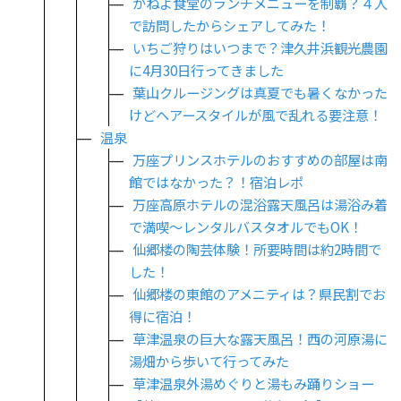
かねよ食堂のランチメニューを制覇？４人
で訪問したからシェアしてみた！
いちご狩りはいつまで？津久井浜観光農園
に4月30日行ってきました
葉山クルージングは真夏でも暑くなかった
けどヘアースタイルが風で乱れる要注意！
温泉
万座プリンスホテルのおすすめの部屋は南
館ではなかった？！宿泊レポ
万座高原ホテルの混浴露天風呂は湯浴み着
で満喫～レンタルバスタオルでもOK！
仙郷楼の陶芸体験！所要時間は約2時間で
した！
仙郷楼の東館のアメニティは？県民割でお
得に宿泊！
草津温泉の巨大な露天風呂！西の河原湯に
湯畑から歩いて行ってみた
草津温泉外湯めぐりと湯もみ踊りショー