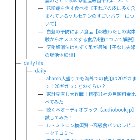
花粉症を治す食べ物【玉ねぎの皮に多く含
まれているケルセチンのすごいパワーにつ
いて】
白髪の予防によい食品【48歳わたしの実体
験からオススメする食品4選について解説】
便秘解消法はもずく酢が最強【子なし夫婦
の腸活体験談】
daily life
daily
ahamo大盛りでも海外での使用は20ギガま
で！20ギガってどのくらい？
家計見直し大作戦！携帯11社の月額料金比
べてみた
聴く本オーディオブック【audiobook.jp】
試してみた！
ル・ミトロン横須賀～高級食パンのレビュ
ークチコミ～