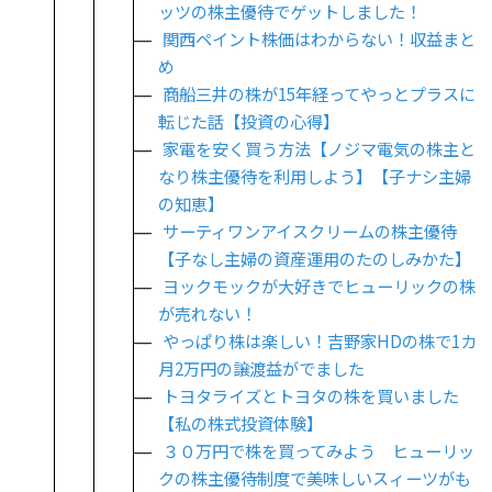
ッツの株主優待でゲットしました！
関西ペイント株価はわからない！収益まと
め
商船三井の株が15年経ってやっとプラスに
転じた話【投資の心得】
家電を安く買う方法【ノジマ電気の株主と
なり株主優待を利用しよう】【子ナシ主婦
の知恵】
サーティワンアイスクリームの株主優待
【子なし主婦の資産運用のたのしみかた】
ヨックモックが大好きでヒューリックの株
が売れない！
やっぱり株は楽しい！吉野家HDの株で1カ
月2万円の譲渡益がでました
トヨタライズとトヨタの株を買いました
【私の株式投資体験】
３０万円で株を買ってみよう ヒューリッ
クの株主優待制度で美味しいスィーツがも