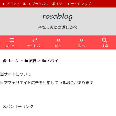
プロフィ－ル
プライバシ－ポリシ－
サイトマップ
お問い合わせ
子ナシの道しるべ
RSS
Feedly
子なし夫婦の道しるべ
メニュー
サイドバー
前へ
次へ
検索
ホーム
>
旅行
>
ハワイ
当サイトについて
※アフェリエイト広告を利用している場合があります
スポンサーリンク